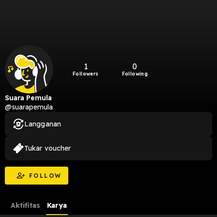
1
0
Followers
Following
Suara Pemula
@suarapemula
Langganan
Tukar voucher
FOLLOW
Aktifitas
Karya