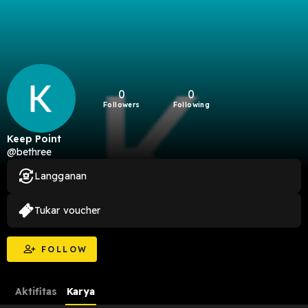
0
0
Followers
Following
Keep Point
@bethree
Langganan
Tukar voucher
FOLLOW
Aktifitas
Karya