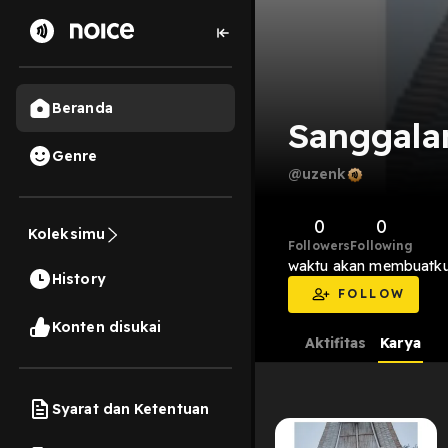
Beranda
Sanggala
Genre
@uzenk
0
0
Koleksimu
Followers
Following
waktu akan membuatku 
History
FOLLOW
Konten disukai
Aktifitas
Karya
Syarat dan Ketentuan