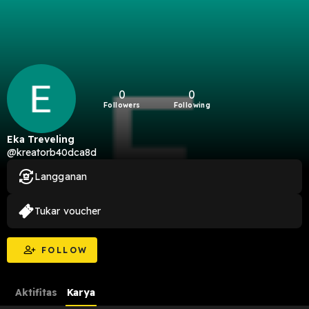
0
0
Followers
Following
Eka Treveling
@kreatorb40dca8d
Langganan
Tukar voucher
FOLLOW
Aktifitas
Karya