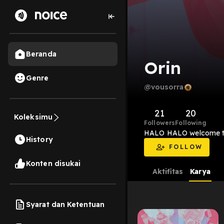
Beranda
Orin
Genre
@vousorra
21
20
Koleksimu
Followers
Following
HALO HALO welcome to
History
FOLLOW
Konten disukai
Aktifitas
Karya
Syarat dan Ketentuan