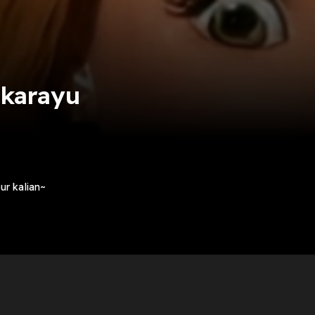
ekarayu
r kalian~