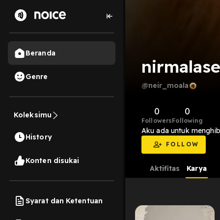
Beranda
nirmalas
Genre
@neir_moala
0
0
Koleksimu
Followers
Following
Aku ada untuk menghibu
History
FOLLOW
Konten disukai
Aktifitas
Karya
Syarat dan Ketentuan