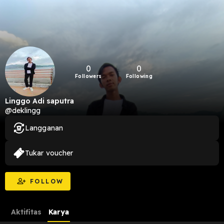
0
0
Followers
Following
Linggo Adi saputra
@deklingg
Langganan
Tukar voucher
FOLLOW
Aktifitas
Karya