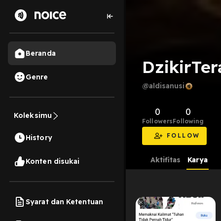
Beranda
DzikirTer
Genre
@aldisanusi
0
0
Koleksimu
Followers
Following
FOLLOW
History
Aktifitas
Karya
Konten disukai
Syarat dan Ketentuan