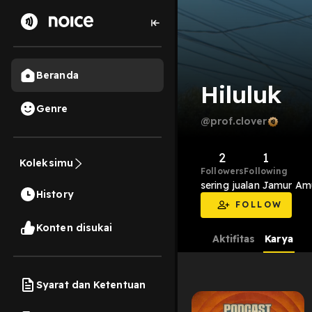
Beranda
Hiluluk
Genre
@prof.clover
2
1
Koleksimu
Followers
Following
sering jualan Jamur Amu
History
FOLLOW
Konten disukai
Aktifitas
Karya
Syarat dan Ketentuan