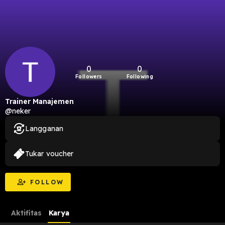
0
0
Followers
Following
Trainer Manajemen
@neker
Langganan
Tukar voucher
FOLLOW
Aktifitas
Karya