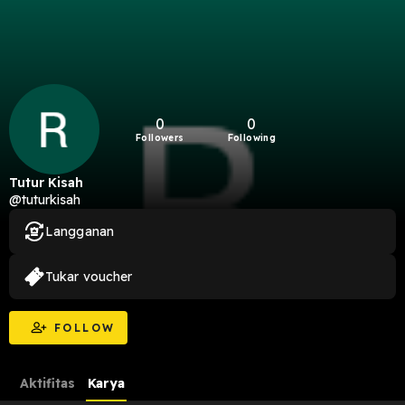
0
0
Followers
Following
Tutur Kisah
@tuturkisah
Langganan
Tukar voucher
FOLLOW
Aktifitas
Karya