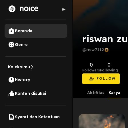
Beranda
riswan zu
Genre
@risw7112
0
0
Koleksimu
Followers
Following
FOLLOW
History
Aktifitas
Karya
Konten disukai
Syarat dan Ketentuan