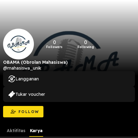
0
0
Followers
Following
OBAMA (Obrolan Mahasiswa)
@mahasiswa_unik
Langganan
Tukar voucher
FOLLOW
Aktifitas
Karya