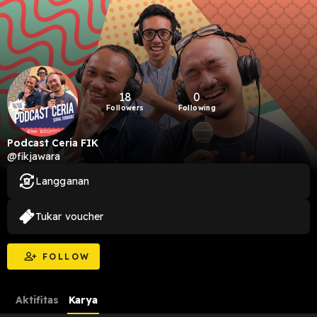
18
0
Followers
Following
Podcast Ceria FIK
@fikjawara
Langganan
Tukar voucher
FOLLOW
Aktifitas
Karya