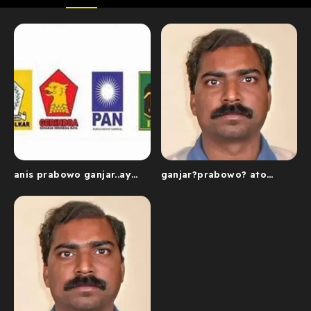
anis prabowo ganjar..ayo
ganjar?prabowo? ato
pilih mana
anies?