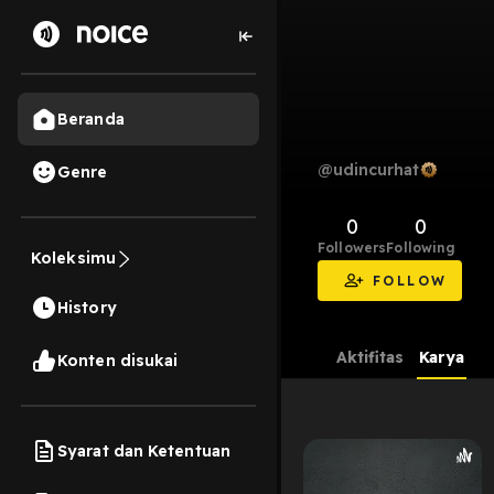
Beranda
@udincurhat
Genre
0
0
Followers
Following
Koleksimu
FOLLOW
History
Aktifitas
Karya
Konten disukai
Syarat dan Ketentuan