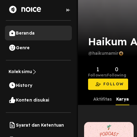
Beranda
Haikum A
Genre
@haikumamir
1
0
Koleksimu
Followers
Following
FOLLOW
History
Aktifitas
Karya
Konten disukai
Syarat dan Ketentuan