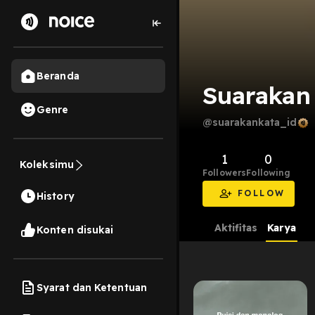
Beranda
Suarakan
Genre
@suarakankata_id
1
0
Koleksimu
Followers
Following
FOLLOW
History
Aktifitas
Karya
Konten disukai
Syarat dan Ketentuan