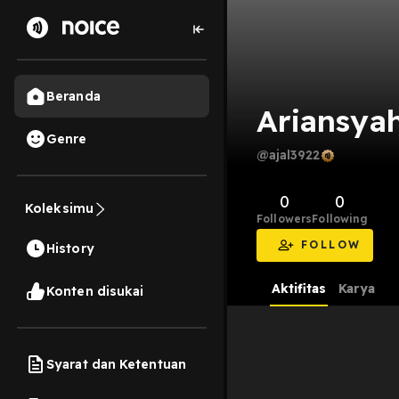
Beranda
Ariansya
Genre
@ajal3922
0
0
Koleksimu
Followers
Following
FOLLOW
History
Aktifitas
Karya
Konten disukai
Syarat dan Ketentuan