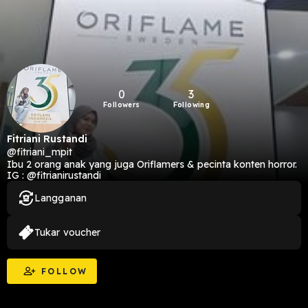
0
3
Followers
Following
Fitriani Rustandi
@fitriani_mpit
Ibu 2 orang anak yang juga Oriflamers & pecinta konten horror.
IG : @fitrianirustandi
Langganan
Tukar voucher
FOLLOW