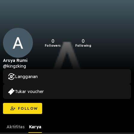
0
0
Followers
Following
Arsya Rumi
@kingzking
Langganan
Tukar voucher
FOLLOW
Aktifitas
Karya