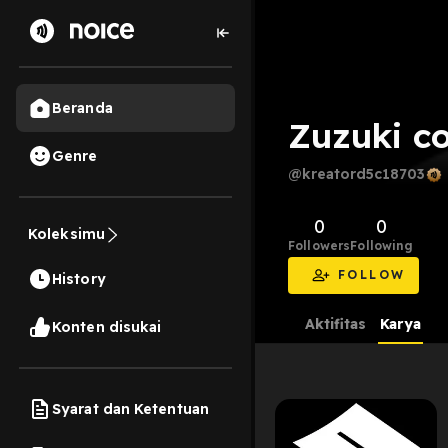
Beranda
Zuzuki c
Genre
@kreatord5c18703
0
0
Koleksimu
Followers
Following
FOLLOW
History
Aktifitas
Karya
Konten disukai
Syarat dan Ketentuan