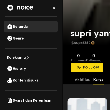
Beranda
supri yan
Genre
@supr6359
0
0
Koleksimu
Followers
Following
FOLLOW
History
Aktifitas
Karya
Konten disukai
Syarat dan Ketentuan