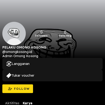
0
0
Followers
Following
PELAKU OMONG KOSONG
@omongkosong.id
Admin Omong Kosong
Langganan
Tukar voucher
FOLLOW
Aktifitas
Karya