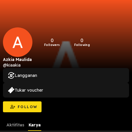
0
0
Followers
Following
Azkia Maulida
@kiaakia
Langganan
Tukar voucher
FOLLOW
Aktifitas
Karya