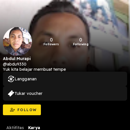
0
0
Followers
Following
Abdul Murapi
@abdu9330
Yuk kita belajar membuat tempe
Langganan
Tukar voucher
FOLLOW
Aktifitas
Karya