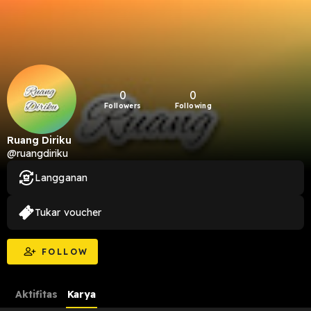
0
0
Followers
Following
Ruang Diriku
@ruangdiriku
Langganan
Tukar voucher
FOLLOW
Aktifitas
Karya