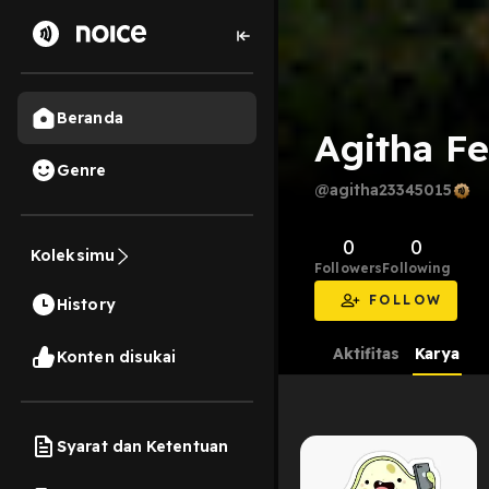
Beranda
Agitha Fe
Genre
@agitha23345015
0
0
Koleksimu
Followers
Following
FOLLOW
History
Aktifitas
Karya
Konten disukai
Syarat dan Ketentuan