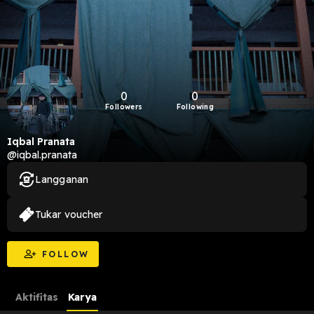
0
0
Followers
Following
Iqbal Pranata
@iqbal.pranata
Langganan
Tukar voucher
FOLLOW
Aktifitas
Karya