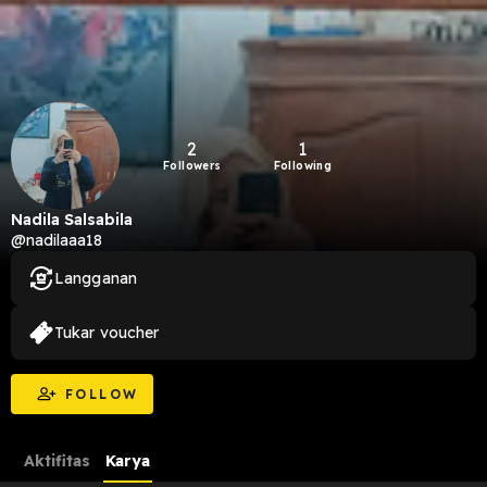
2
1
Followers
Following
Nadila Salsabila
@nadilaaa18
Langganan
Tukar voucher
FOLLOW
Aktifitas
Karya