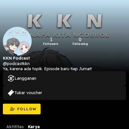
1
0
Followers
Following
KKN Podcast
@podcastkkn
Ya, karena ada topik. Episode baru tiap Jumat!
Langganan
Tukar voucher
FOLLOW
Aktifitas
Karya