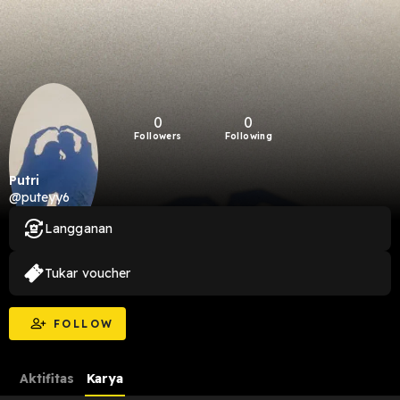
0
0
Followers
Following
Putri
@puteyy6
Langganan
Tukar voucher
FOLLOW
Aktifitas
Karya