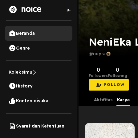
Beranda
NeniEka 
Genre
@neyra
0
0
Koleksimu
Followers
Following
FOLLOW
History
Aktifitas
Karya
Konten disukai
Syarat dan Ketentuan