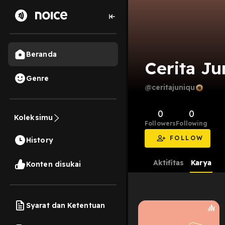
Beranda
Cerita Ju
Genre
@ceritajuniqu
0
0
Koleksimu
Followers
Following
FOLLOW
History
Aktifitas
Karya
Konten disukai
Syarat dan Ketentuan