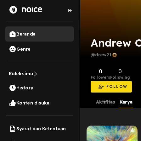
Beranda
Andrew C
Genre
@drew21
0
0
Koleksimu
Followers
Following
FOLLOW
History
Aktifitas
Karya
Konten disukai
Syarat dan Ketentuan