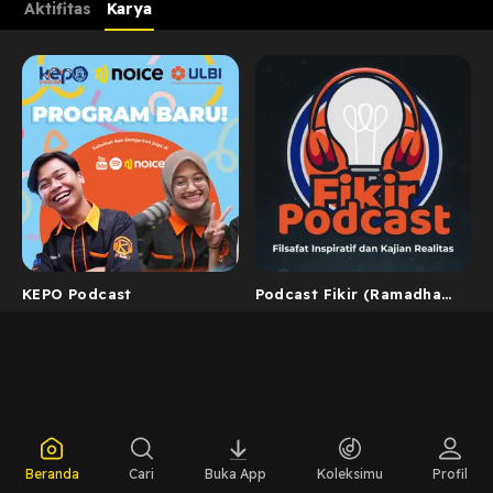
Aktifitas
Karya
KEPO Podcast
Podcast Fikir (Ramadhan
Session) By. ULBI
Beranda
Cari
Buka App
Koleksimu
Profil