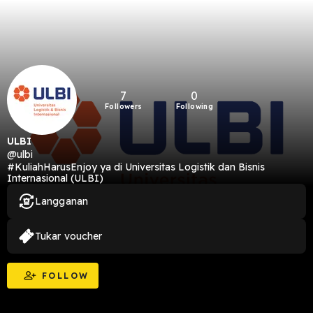
7
0
Followers
Following
ULBI
@ulbi
#KuliahHarusEnjoy ya di Universitas Logistik dan Bisnis
Internasional (ULBI)
Langganan
Tukar voucher
FOLLOW