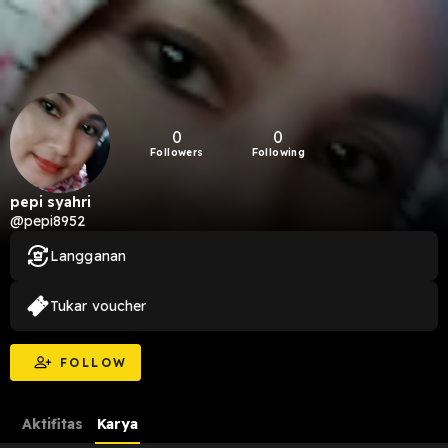
0
0
Followers
Following
pepi syahri
@pepi8952
Langganan
Tukar voucher
FOLLOW
Aktifitas
Karya