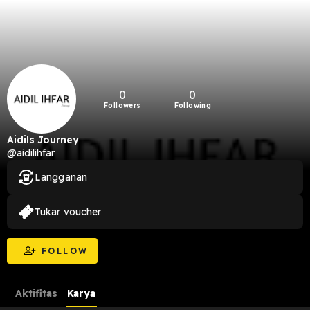
0
0
Followers
Following
Aidils Journey
@aidilihfar
Langganan
Tukar voucher
FOLLOW
Aktifitas
Karya