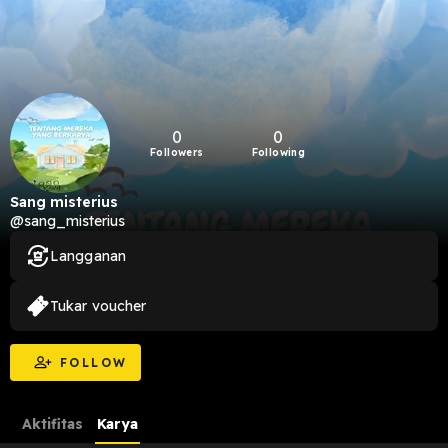
0
0
Followers
Following
Sang misterius
@sang_misterius
Langganan
Tukar voucher
FOLLOW
Aktifitas
Karya