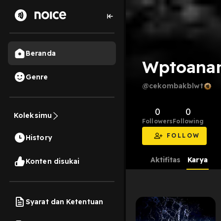
Beranda
Wptoana
Genre
@cekombakblwt
0
0
Koleksimu
Followers
Following
FOLLOW
History
Aktifitas
Karya
Konten disukai
Syarat dan Ketentuan