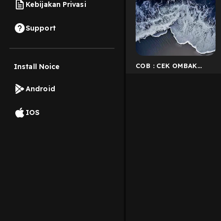
Kebijakan Privasi
Support
COB : CEK OMBAK
Install Noice
BULUWATU
Android
IOS