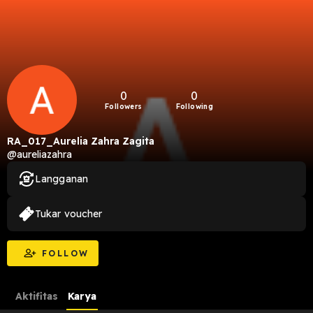
0
0
Followers
Following
RA_017_Aurelia Zahra Zagita
@aureliazahra
Langganan
Tukar voucher
FOLLOW
Aktifitas
Karya