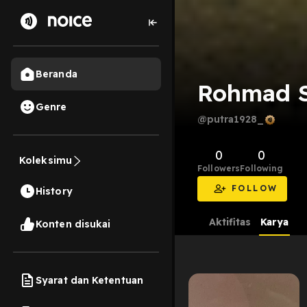
Beranda
Rohmad S
Genre
@putra1928_
0
0
Koleksimu
Followers
Following
FOLLOW
History
Aktifitas
Karya
Konten disukai
Syarat dan Ketentuan