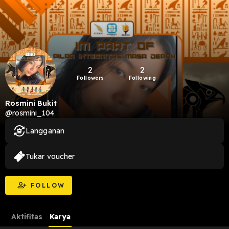
2
2
Followers
Following
Rosmini Bukit
@rosmini_104
Langganan
Tukar voucher
FOLLOW
Aktifitas
Karya