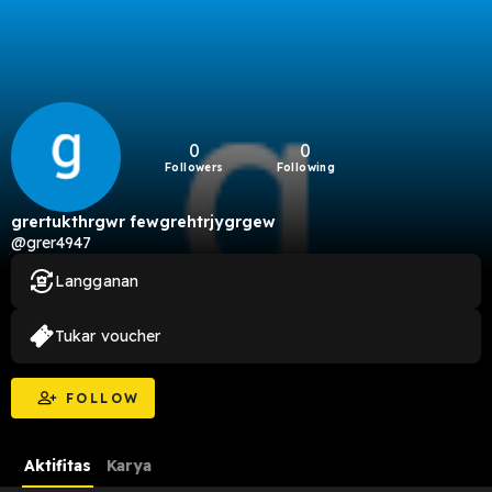
0
0
Followers
Following
grertukthrgwr fewgrehtrjygrgew
@grer4947
Langganan
Tukar voucher
FOLLOW
Aktifitas
Karya