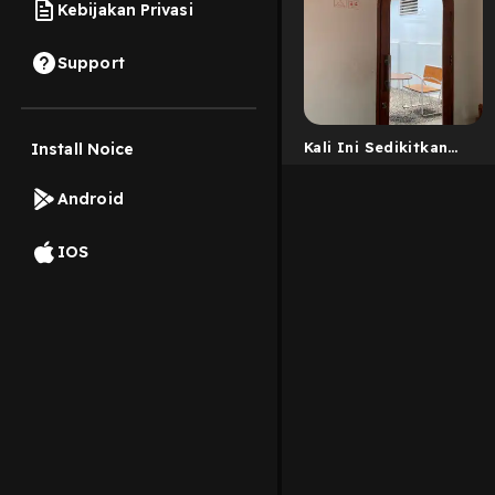
Kebijakan Privasi
Support
Kali Ini Sedikitkan
Install Noice
Urusanmu
Android
IOS