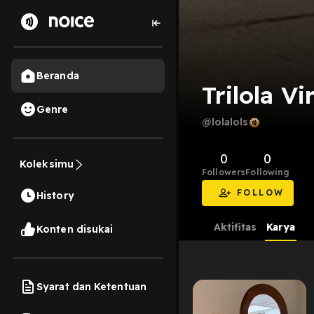
Beranda
Trilola V
Genre
@lolalols
0
0
Koleksimu
Followers
Following
FOLLOW
History
Aktifitas
Karya
Konten disukai
Syarat dan Ketentuan