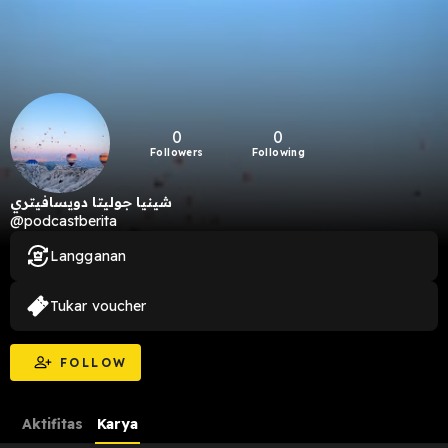
0
0
Followers
Following
شينيا جوليتا دويسافيتري
@podcastberita
Langganan
Tukar voucher
FOLLOW
Aktifitas
Karya