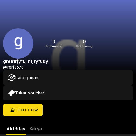
0
0
Followers
Following
grehtrjytuj htjrytuky
@rerf1578
Langganan
Tukar voucher
FOLLOW
Aktifitas
Karya