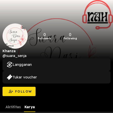
0
0
Followers
Following
Khanza
@suara_senja
Langganan
Tukar voucher
FOLLOW
Aktifitas
Karya