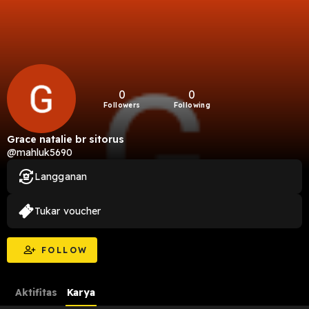
0
0
Followers
Following
Grace natalie br sitorus
@mahluk5690
Langganan
Tukar voucher
FOLLOW
Aktifitas
Karya