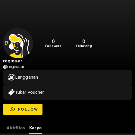
0
0
Followers
Following
regina.ar
@regina.ar
Langganan
Tukar voucher
FOLLOW
Aktifitas
Karya